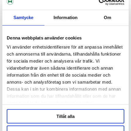
Samtycke
Information
Om
Denna webbplats använder cookies
Vi använder enhetsidentifierare för att anpassa innehållet
och annonserna till användarna, tillhandahålla funktioner
för sociala medier och analysera vår trafik. Vi
vidarebefordrar även sådana identifierare och annan
information från din enhet till de sociala medier och
BESTMALZ
BESTMALZ
annons- och analysföretag som vi samarbetar med.
BEST Cherry Ember Smoked
BEST Beechwood Smoked
Dessa kan i sin tur kombinera informationen med annan
information som du har tillhandahållit eller som de har
45 kr/kg
45 kr/kg
samlat in när du har använt deras tjänster.
Tillåt alla