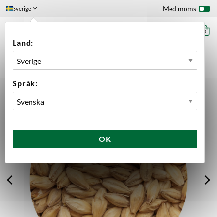
Med moms
Sverige
0
Land:
FÖRSTASIDAN
INGREDIENSER
MALT
LÖSVIKT
BEST PEATED ULTRA 80 PPM
Språk:
OK