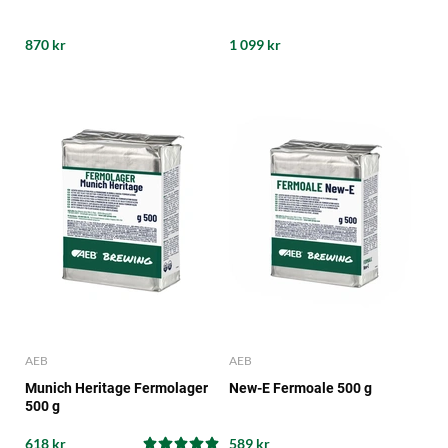
870 kr
1 099 kr
AEB
AEB
Munich Heritage Fermolager
New-E Fermoale 500 g
500 g
618 kr
589 kr