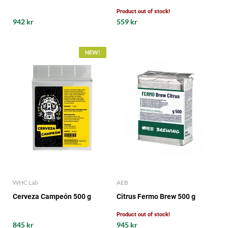
Product out of stock!
942 kr
559 kr
NEW!
WHC Lab
AEB
Cerveza Campeón 500 g
Citrus Fermo Brew 500 g
Product out of stock!
845 kr
945 kr