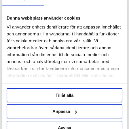
Denna webbplats använder cookies
Vi använder enhetsidentifierare för att anpassa innehållet
och annonserna till användarna, tillhandahålla funktioner
för sociala medier och analysera vår trafik. Vi
WHC Lab
WHC Lab
vidarebefordrar även sådana identifierare och annan
Hades Dry Distillers Yeast 500
Haze Heaven 500 g
information från din enhet till de sociala medier och
g
annons- och analysföretag som vi samarbetar med.
Dessa kan i sin tur kombinera informationen med annan
264 kr
895 kr
information som du har tillhandahållit eller som de har
samlat in när du har använt deras tjänster.
Tillåt alla
Anpassa
Avvisa