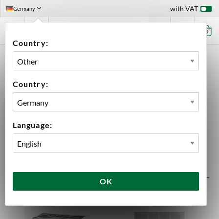
with VAT
Germany
0
Country:
HOME
INGREDIENTS
YEAST
BIG PACK
Big Pack
Country:
41 products
Language:
FILTER
SORT
OK