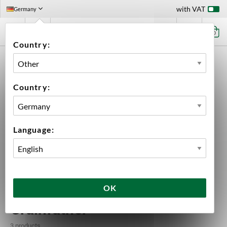
with VAT
Germany
0
Country:
HOME
EQUIPMENT
BREWING EQUIPMENT
BREWING EQUIPMENT
GRAINFATHER
Country:
Language:
OK
Grainfather
3 products