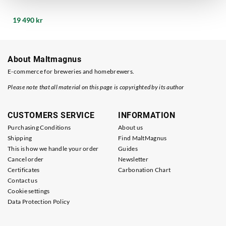
19 490 kr
About Maltmagnus
E-commerce for breweries and homebrewers.
Please note that all material on this page is copyrighted by its author
CUSTOMERS SERVICE
INFORMATION
Purchasing Conditions
About us
Shipping
Find MaltMagnus
This is how we handle your order
Guides
Cancel order
Newsletter
Certificates
Carbonation Chart
Contact us
Cookie settings
Data Protection Policy