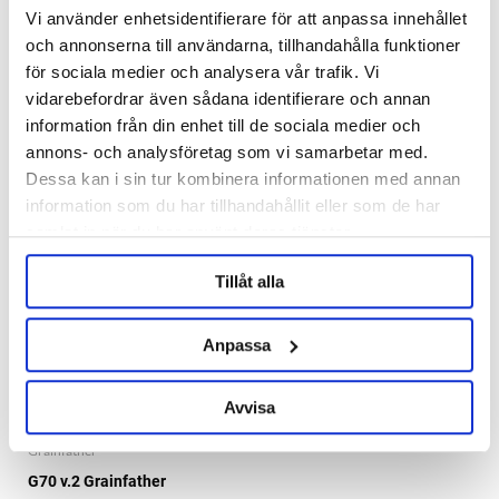
Grainfather
Grainfather
Vi använder enhetsidentifierare för att anpassa innehållet
G30 v3 Grainfather
G40 Grainfather
och annonserna till användarna, tillhandahålla funktioner
för sociala medier och analysera vår trafik. Vi
vidarebefordrar även sådana identifierare och annan
7 995 kr
17 995 kr
information från din enhet till de sociala medier och
annons- och analysföretag som vi samarbetar med.
ORDER ITEM
Dessa kan i sin tur kombinera informationen med annan
information som du har tillhandahållit eller som de har
samlat in när du har använt deras tjänster.
Tillåt alla
Anpassa
Avvisa
Grainfather
G70 v.2 Grainfather