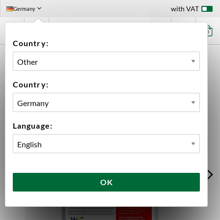
with VAT
Germany
0
Country:
HOME
INGREDIENTS
YEAST
BIG PACK
HORNINDAL 500 G
Country:
Language:
OK