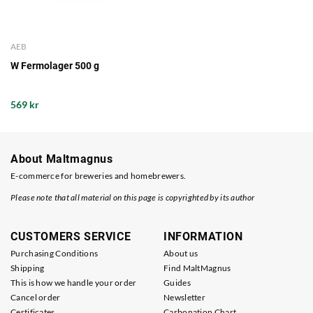
AEB
W Fermolager 500 g
569 kr
About Maltmagnus
E-commerce for breweries and homebrewers.
Please note that all material on this page is copyrighted by its author
CUSTOMERS SERVICE
INFORMATION
Purchasing Conditions
About us
Shipping
Find MaltMagnus
This is how we handle your order
Guides
Cancel order
Newsletter
Certificates
Carbonation Chart