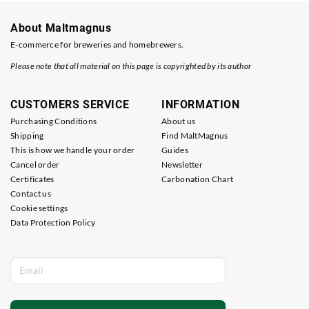
About Maltmagnus
E-commerce for breweries and homebrewers.
Please note that all material on this page is copyrighted by its author
CUSTOMERS SERVICE
INFORMATION
Purchasing Conditions
About us
Shipping
Find MaltMagnus
This is how we handle your order
Guides
Cancel order
Newsletter
Certificates
Carbonation Chart
Contact us
Cookie settings
Data Protection Policy