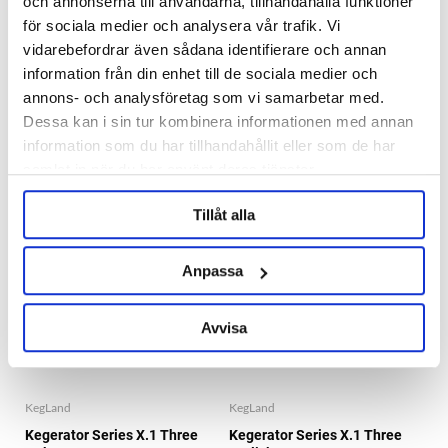
och annonserna till användarna, tillhandahålla funktioner
KegLand
KegLand
för sociala medier och analysera vår trafik. Vi
Kegerator Series X.1
Kegerator Series X.1
vidarebefordrar även sådana identifierare och annan
Quadruple Nukatap Flow
Quadruple Perlick Flow
Control
control
information från din enhet till de sociala medier och
9 989 kr
11 665 kr
annons- och analysföretag som vi samarbetar med.
Dessa kan i sin tur kombinera informationen med annan
information som du har tillhandahållit eller som de har
BUNDLE PRICE
BUNDLE PRICE
samlat in när du har använt deras tjänster.
SAVE 10%
SAVE 10%
Tillåt alla
Anpassa
Avvisa
KegLand
KegLand
Kegerator Series X.1 Three
Kegerator Series X.1 Three