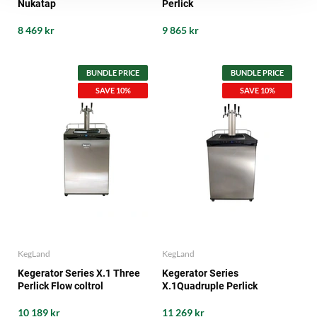
Nukatap
Perlick
8 469 kr
9 865 kr
BUNDLE PRICE
BUNDLE PRICE
SAVE 10%
SAVE 10%
KegLand
KegLand
Kegerator Series X.1 Three
Kegerator Series
Perlick Flow coltrol
X.1Quadruple Perlick
10 189 kr
11 269 kr