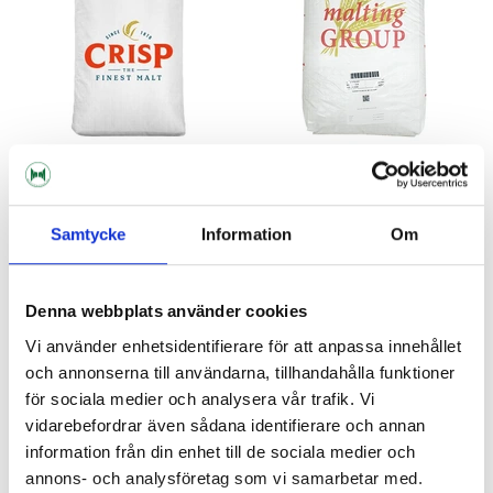
Crisp Malting Group
Crisp Malting Group
Samtycke
Information
Om
Maris Otter Extra Pale 10 kg
Maris Otter Extra Pale Whole
Bag 25 kg
201 nkr
385 nkr
Denna webbplats använder cookies
Vi använder enhetsidentifierare för att anpassa innehållet
och annonserna till användarna, tillhandahålla funktioner
för sociala medier och analysera vår trafik. Vi
vidarebefordrar även sådana identifierare och annan
information från din enhet till de sociala medier och
annons- och analysföretag som vi samarbetar med.