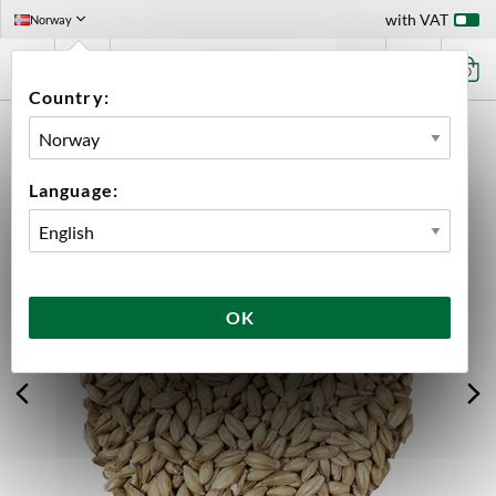
with VAT
Norway
0
Country:
HOME
INGREDIENTS
MALT
BULK
MARIS OTTER EXTRA PALE
Language:
OK