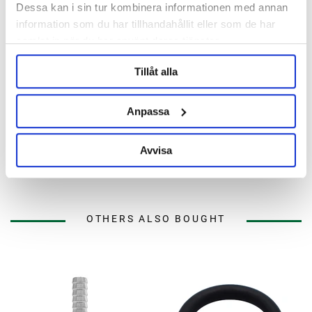
Dessa kan i sin tur kombinera informationen med annan
information som du har tillhandahållit eller som de har
samlat in när du har använt deras tjänster.
Tillåt alla
Anpassa
Crisp Malting Group
Maris Otter Extra Pale Malt
Whole Pallet 950 kg
Avvisa
Out of Stock
11821 nkr
OTHERS ALSO BOUGHT