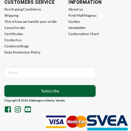
CUSTOMERS SERVICE
INFORMATION
Purchasing Conditions
About us
Shipping
Find MaltMagnus
This is how we handle your order
Guides
Cancel order
Newsletter
Certificates
Carbonation Chart
Contact us
Cookie settings
Data Protection Policy
Subscribe
Copyright © 2026 Maltmagnus Site by
Vendre