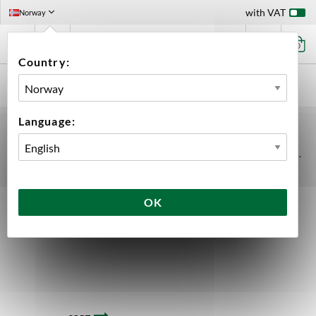
with VAT
Norway
0
Country:
HOME
EQUIPMENT
BREWING EQUIPMENT
BREW KETTLES
Language:
BREW KETTLES
Stainless steel high quality kettles for brewing or sparge water heaters.
Brew Kettles
OK
8 products