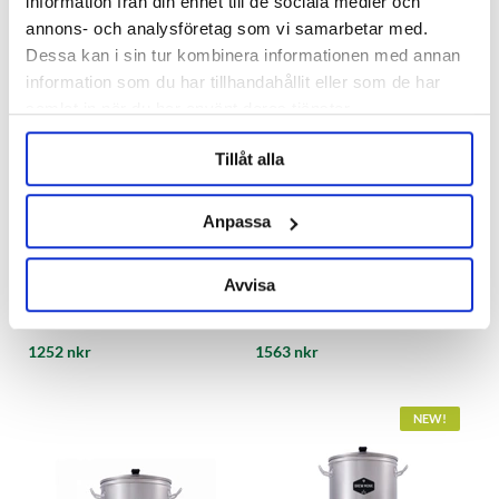
information från din enhet till de sociala medier och
annons- och analysföretag som vi samarbetar med.
Dessa kan i sin tur kombinera informationen med annan
information som du har tillhandahållit eller som de har
samlat in när du har använt deras tjänster.
Tillåt alla
Anpassa
Brew Monk
Grainfather
Avvisa
Sparge Water Heater 25 L
Sparge Water Heater 25 L
Brew Monk
Grainfather
1252 nkr
1563 nkr
NEW!