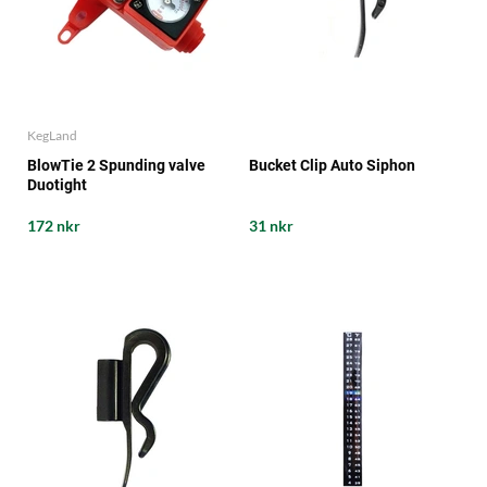
KegLand
BlowTie 2 Spunding valve
Bucket Clip Auto Siphon
Duotight
172 nkr
31 nkr