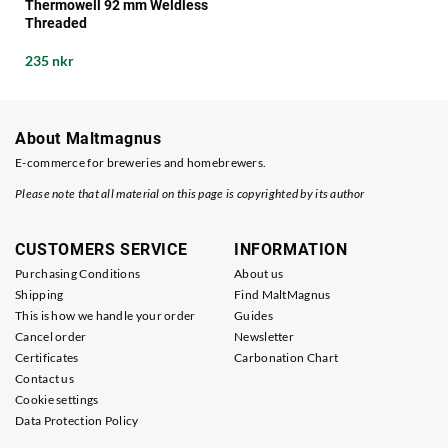
Thermowell 92 mm Weldless
Threaded
235 nkr
About Maltmagnus
E-commerce for breweries and homebrewers.
Please note that all material on this page is copyrighted by its author
CUSTOMERS SERVICE
INFORMATION
Purchasing Conditions
About us
Shipping
Find MaltMagnus
This is how we handle your order
Guides
Cancel order
Newsletter
Certificates
Carbonation Chart
Contact us
Cookie settings
Data Protection Policy