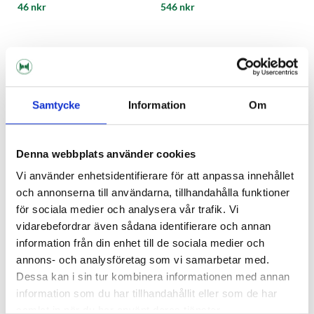
46 nkr
546 nkr
Samtycke
Information
Om
Denna webbplats använder cookies
Vi använder enhetsidentifierare för att anpassa innehållet
och annonserna till användarna, tillhandahålla funktioner
för sociala medier och analysera vår trafik. Vi
vidarebefordrar även sådana identifierare och annan
information från din enhet till de sociala medier och
Silicone Bung 17 / 22 MM
Silicone Bung 18 / 24 MM
annons- och analysföretag som vi samarbetar med.
Dessa kan i sin tur kombinera informationen med annan
27 nkr
27 nkr
information som du har tillhandahållit eller som de har
samlat in när du har använt deras tjänster.