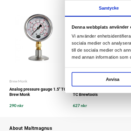
Samtycke
Denna webbplats använder 
Vi använder enhetsidentifierar
sociala medier och analysera 
till de sociala medier och a
med annan information som du 
Avvisa
Brew Monk
Brewtools
Analog pressure gauge 1.5" TC
Analog pressure gauge 34 mm
Brew Monk
TC Brewtools
290 nkr
627 nkr
About Maltmagnus