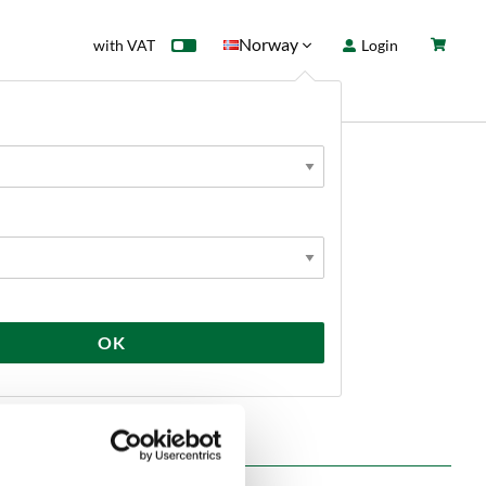
Norway
with VAT
Login
rd
Sale
News
OK