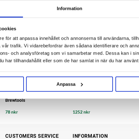
Information
cookies
e för att anpassa innehållet och annonserna till användarna, tillh
vår trafik. Vi vidarebefordrar även sådana identifierare och anna
nnons- och analysföretag som vi samarbetar med. Dessa kan i sin
har tillhandahållit eller som de har samlat in när du har använt 
Anpassa
Brewtools
Brewtools
Membrane 34 mm TC 5-pack
MiniUni Pressure kit Brewtools
Brewtools
78 nkr
1252 nkr
CUSTOMERS SERVICE
INFORMATION