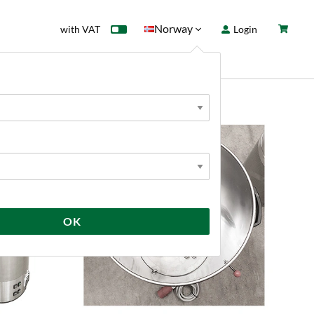
Norway
with VAT
Login
rd
Sale
News
OK