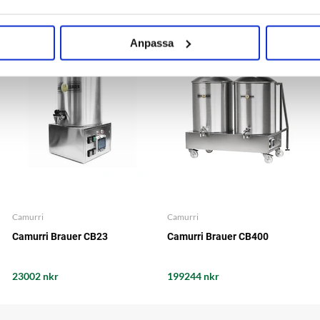
ORDER ITEM
ORDER ITEM
Anpassa
Camurri
Camurri
Camurri Brauer CB23
Camurri Brauer CB400
23002 nkr
199244 nkr