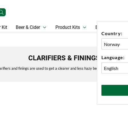
 Kit
Beer & Cider
Product Kits
Beer
Gift Ca
Country:
CLARIFIERS & FININGS
Language:
arifiers and finings are used to get a clearer and less hazy beer after fermentati