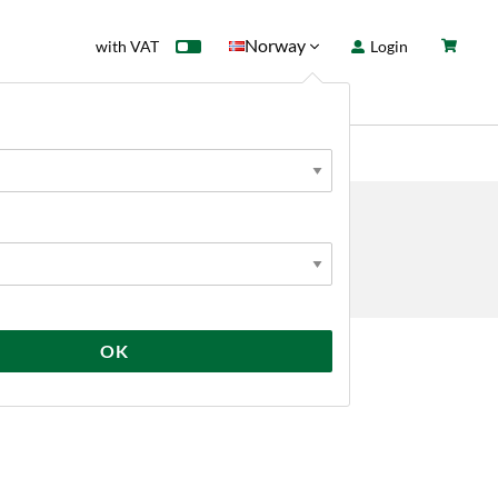
Norway
with VAT
Login
rd
Sale
News
on.
OK