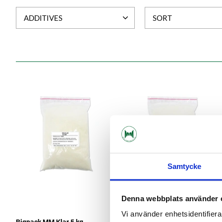
ADDITIVES
SORT
Samtycke
Denna webbplats använder 
Vi använder enhetsidentifierar
Bigpack MM Klar 5 kg
Bigpack MM Klar 500 g