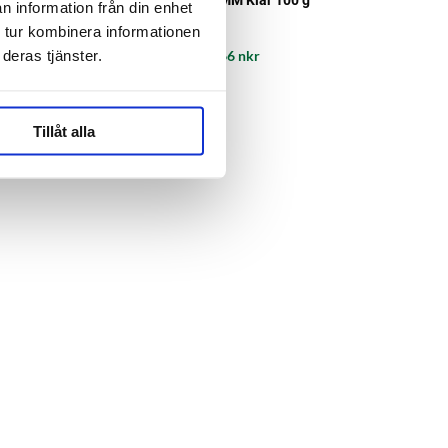
n information från din enhet
Jack's
 tur kombinera informationen
deras tjänster.
27 nkr
66 nkr
Tillåt alla