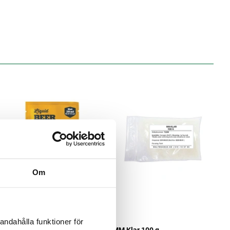
Om
Mangrove Jack's
andahålla funktioner för
Liquid Beer Finings Mangrove
MM Klar 100 g