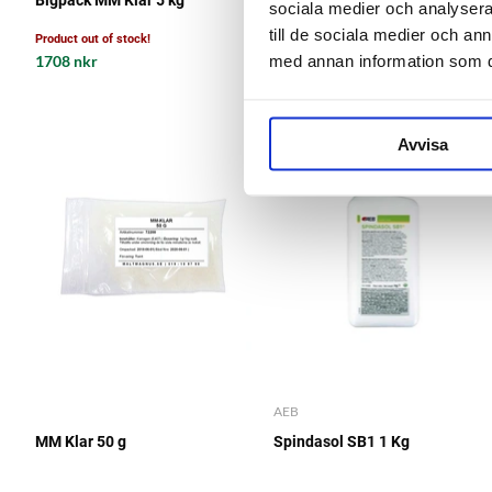
sociala medier och analysera 
till de sociala medier och a
Product out of stock!
Product out of stock!
1708 nkr
med annan information som du 
259 nkr
Avvisa
AEB
MM Klar 50 g
Spindasol SB1 1 Kg