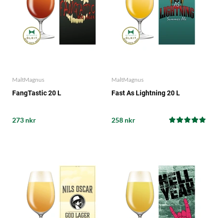
MaltMagnus
MaltMagnus
FangTastic 20 L
Fast As Lightning 20 L
273 nkr
258 nkr