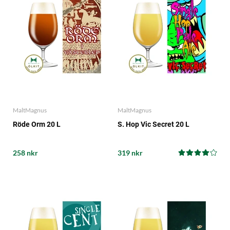
MaltMagnus
MaltMagnus
Röde Orm 20 L
S. Hop Vic Secret 20 L
258 nkr
319 nkr