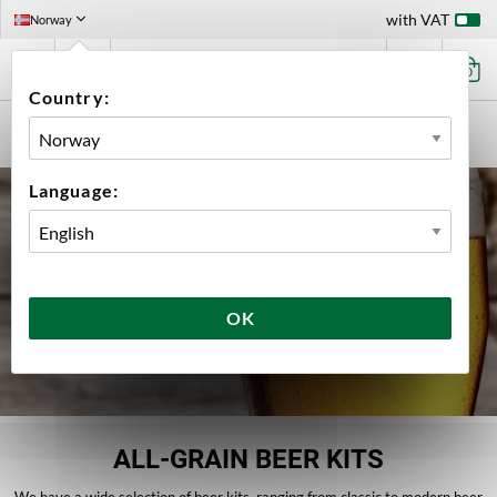
with VAT
Norway
0
Country:
HOME
BEER KIT
Language:
OK
ALL-GRAIN BEER KITS