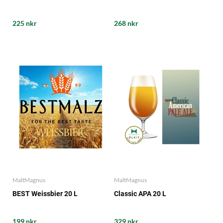
225 nkr
268 nkr
MaltMagnus
MaltMagnus
BEST Weissbier 20 L
Classic APA 20 L
199 nkr
329 nkr