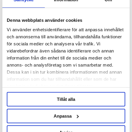
Denna webbplats använder cookies
Vi använder enhetsidentifierare för att anpassa innehållet
och annonserna till användarna, tillhandahålla funktioner
för sociala medier och analysera vår trafik. Vi
vidarebefordrar även sådana identifierare och annan
information från din enhet till de sociala medier och
Rotation racking arm 1.5" TC
Thermowell 153 mm 1/2" NPT
annons- och analysföretag som vi samarbetar med.
Female 1.5" TC
Product out of stock!
Dessa kan i sin tur kombinera informationen med annan
546 nkr
156 nkr
information som du har tillhandahållit eller som de har
samlat in när du har använt deras tjänster.
Tillåt alla
Anpassa