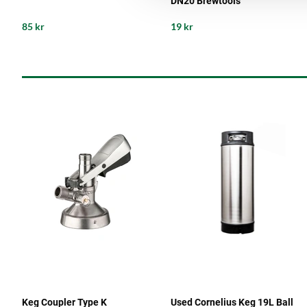
DN20 Brewtools
85 kr
19 kr
Keg Coupler Type K
Used Cornelius Keg 19L Ball