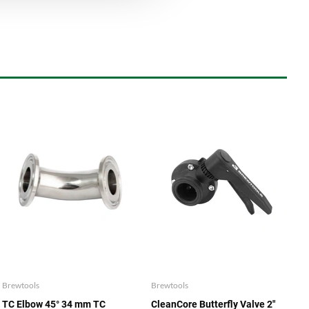
Brewtools
Brewtools
TC Elbow 45° 34 mm TC
CleanCore Butterfly Valve 2"