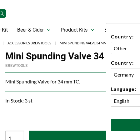
 Kit
Beer & Cider
Product Kits
Beer
Gift Ca
Country:
ACCESSORIES BREWTOOLS
MINI SPUNDING VALVE 34 MM TC BREWTOOLS
Mini Spunding Valve 34 mm TC 
Country:
BREWTOOLS
Mini Spunding Valve for 34 mm TC.
Language:
In Stock: 3 st
A