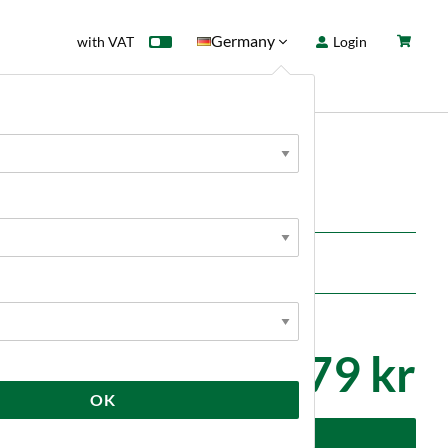
Germany
with VAT
Login
rd
Sale
News
Brewtools
779 kr
OK
dd to cart