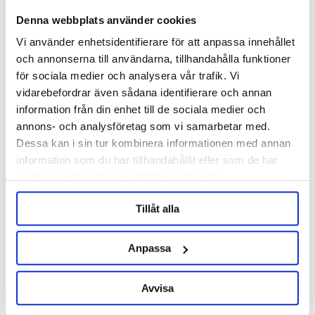
Denna webbplats använder cookies
Vi använder enhetsidentifierare för att anpassa innehållet
och annonserna till användarna, tillhandahålla funktioner
Brewtools
Brewtools
för sociala medier och analysera vår trafik. Vi
Silicone Gasket 34 mm TC
Tri-Clamp 34 mm Brewtools
vidarebefordrar även sådana identifierare och annan
DN15 Brewtools
information från din enhet till de sociala medier och
annons- och analysföretag som vi samarbetar med.
25 kr
85 kr
Dessa kan i sin tur kombinera informationen med annan
information som du har tillhandahållit eller som de har
samlat in när du har använt deras tjänster.
OTHERS ALSO BOUGHT
Tillåt alla
Anpassa
Avvisa