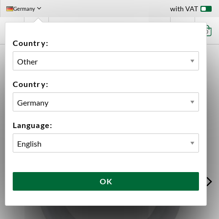
with VAT
Germany
0
Country:
HOME
EQUIPMENT
BREWING EQUIPMENT
ACCESSORIES
ACESSORIES BREWTOOLS
SILICONE GASKET 34 MM TC DN20 BREWTOOLS
Country:
Language:
OK