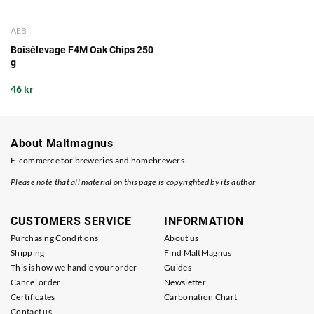
AEB
Boisélevage F4M Oak Chips 250
g
46 kr
About Maltmagnus
E-commerce for breweries and homebrewers.
Please note that all material on this page is copyrighted by its author
CUSTOMERS SERVICE
INFORMATION
Purchasing Conditions
About us
Shipping
Find MaltMagnus
This is how we handle your order
Guides
Cancel order
Newsletter
Certificates
Carbonation Chart
Contact us