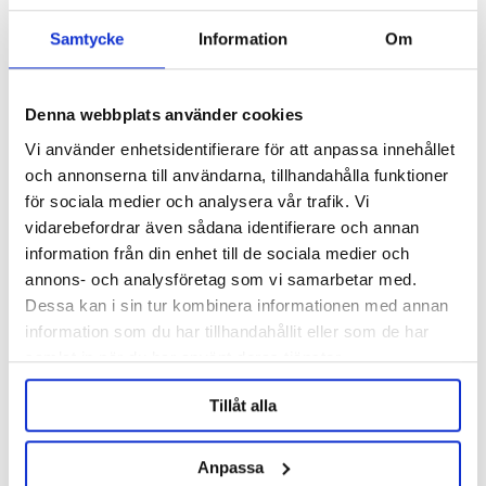
Samtycke
Information
Om
Denna webbplats använder cookies
Vi använder enhetsidentifierare för att anpassa innehållet
och annonserna till användarna, tillhandahålla funktioner
för sociala medier och analysera vår trafik. Vi
vidarebefordrar även sådana identifierare och annan
information från din enhet till de sociala medier och
annons- och analysföretag som vi samarbetar med.
Brewtools
Brewtools
Dessa kan i sin tur kombinera informationen med annan
Tri-Clamp 34 mm Brewtools
Silicone Gasket 34 mm TC
DN20 Brewtools
information som du har tillhandahållit eller som de har
samlat in när du har använt deras tjänster.
85 kr
19 kr
Tillåt alla
OTHERS ALSO BOUGHT
Anpassa