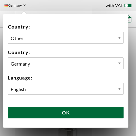
with VAT
Germany
0
Country:
HOME
EQUIPMENT
BREWING EQUIPMENT
ACCESSORIES
ACESSORIES BREWTOOLS
34 MM TC 3/8" NPT BREWTOOLS
Country:
Language:
OK