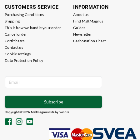
CUSTOMERS SERVICE
INFORMATION
Purchasing Conditions
About us
Shipping
Find MaltMagnus
This is how we handle your order
Guides
Cancel order
Newsletter
Certificates
Carbonation Chart
Contact us
Cookie settings
Data Protection Policy
Subscribe
Copyright © 2026 Maltmagnus Site by
Vendre