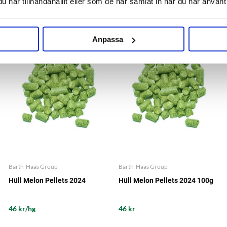
har tillhandahållit eller som de har samlat in när du har använt 
RELATED PRODUCTS
Anpassa
Barth-Haas Group
Barth-Haas Group
Hüll Melon Pellets 2024
Hüll Melon Pellets 2024 100g
46 kr/hg
46 kr