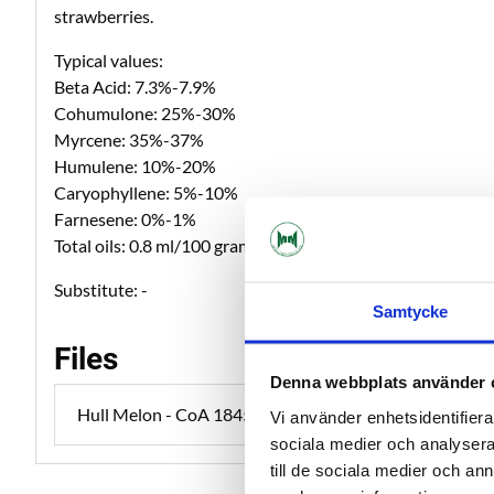
strawberries.
Typical values:
Beta Acid: 7.3%-7.9%
Cohumulone: 25%-30%
Myrcene: 35%-37%
Humulene: 10%-20%
Caryophyllene: 5%-10%
Farnesene: 0%-1%
Total oils: 0.8 ml/100 grams
Substitute: -
Samtycke
Files
Denna webbplats använder 
Hull Melon - CoA 184589.pdf
Vi använder enhetsidentifierar
sociala medier och analysera 
till de sociala medier och a