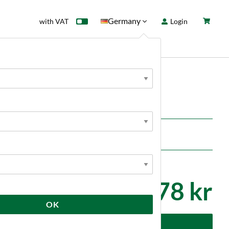
Germany
with VAT
Login
rd
Sale
News
illa and strawberries
1 078 kr
OK
dd to cart