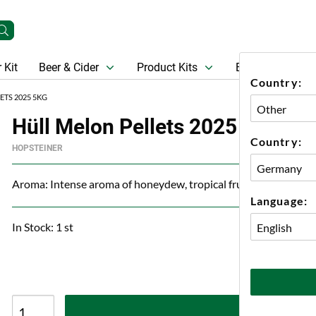
 Kit
Beer & Cider
Product Kits
Beer
Gift Ca
Country:
ETS 2025 5KG
Hüll Melon Pellets 2025 5kg
Country:
HOPSTEINER
Aroma: Intense aroma of honeydew, tropical fruit, oranges, van
Language:
In Stock: 1 st
A