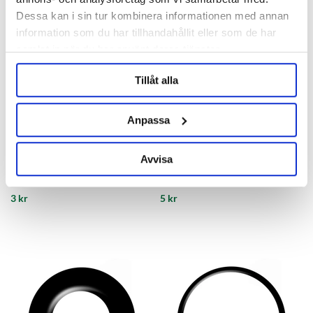
Dessa kan i sin tur kombinera informationen med annan
information som du har tillhandahållit eller som de har
samlat in när du har använt deras tjänster.
Tillåt alla
Anpassa
AEB Kegs
AEB Kegs
Avvisa
O-ring Dip tube Cornelius Keg 9
O-Ring Post Cornelius Keg
& 19 L
3 kr
5 kr