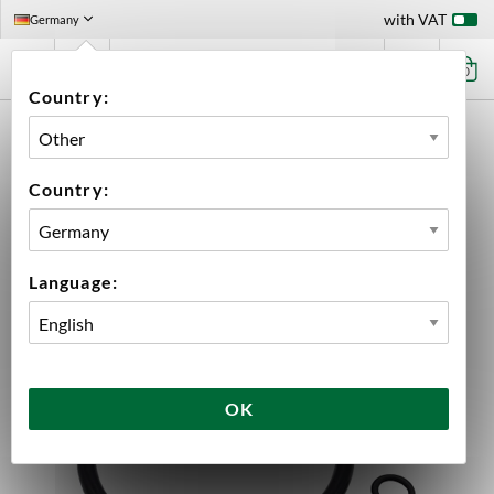
with VAT
Germany
0
Country:
HOME
EQUIPMENT
SPARE PARTS
KEG PARTS
O-RING SET CORNELIUS KEG 9 & 19 L
Country:
Language:
OK