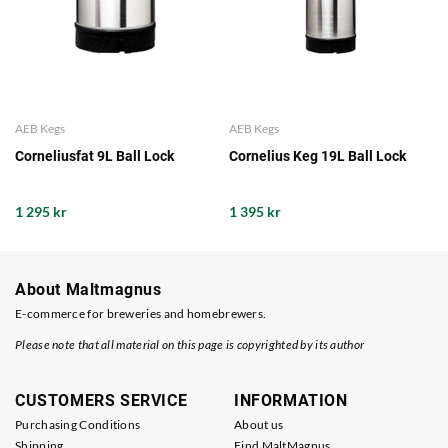
AEB Kegs
AEB Kegs
Corneliusfat 9L Ball Lock
Cornelius Keg 19L Ball Lock
1 295 kr
1 395 kr
About Maltmagnus
E-commerce for breweries and homebrewers.
Please note that all material on this page is copyrighted by its author
CUSTOMERS SERVICE
INFORMATION
Purchasing Conditions
About us
Shipping
Find MaltMagnus