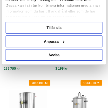
Dessa kan i sin tur kombinera informationen med annan
information som du har tillhandahållit eller som de har
samlat in när du har använt deras tjänster.
Tillåt alla
Anpassa
Camurri
Camurri
Avvisa
Camurri Brauer CB400
Millenium 24V Camurri Brauer
253 750 kr
3 199 kr
ORDER ITEM
ORDER ITEM