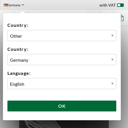
with VAT
Germany
0
Country:
HOME
EQUIPMENT
SPARE PARTS
CAMURRI PARTS
TEMP SENSOR MILLENIUM CAMURRI BRAUER
Country:
Language:
OK