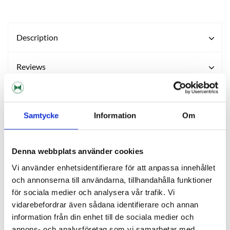
Description
Reviews
Ask about product
Samtycke
Information
Om
About the manufacturer
Denna webbplats använder cookies
Vi använder enhetsidentifierare för att anpassa innehållet
RELATED PRODUCTS
och annonserna till användarna, tillhandahålla funktioner
för sociala medier och analysera vår trafik. Vi
ORDER ITEM
vidarebefordrar även sådana identifierare och annan
information från din enhet till de sociala medier och
annons- och analysföretag som vi samarbetar med.