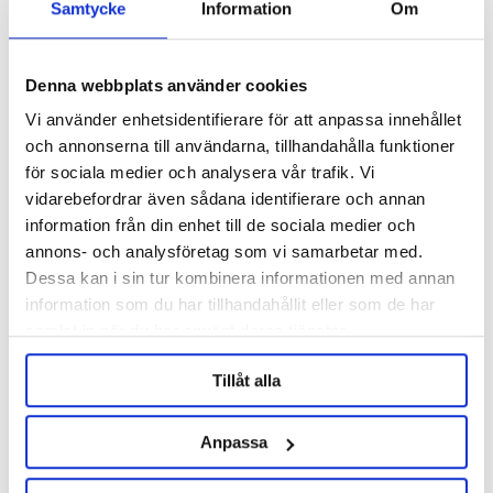
Samtycke
Information
Om
Denna webbplats använder cookies
Vi använder enhetsidentifierare för att anpassa innehållet
och annonserna till användarna, tillhandahålla funktioner
för sociala medier och analysera vår trafik. Vi
vidarebefordrar även sådana identifierare och annan
Camurri
Camurri
information från din enhet till de sociala medier och
Camurri Brauer CB100
Camurri Brauer CB200
annons- och analysföretag som vi samarbetar med.
Dessa kan i sin tur kombinera informationen med annan
information som du har tillhandahållit eller som de har
40 750 kr
153 995 kr
samlat in när du har använt deras tjänster.
Tillåt alla
ORDER ITEM
Anpassa