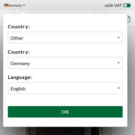
with VAT
Germany
0
Country:
HOME
EQUIPMENT
SPARE PARTS
CAMURRI PARTS
MILLENIUM 24V CAMURRI BRAUER
Country:
Language:
OK