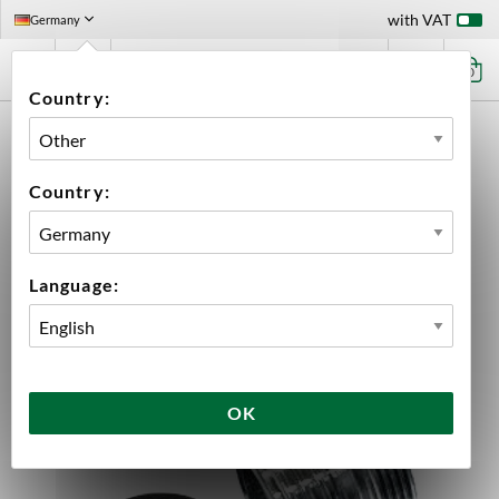
with VAT
Germany
0
Country:
HOME
EQUIPMENT
PLUMBING PARTS & FITTINGS
THREADED FITTINGS
TRANSITION PIECE M24
Country:
Language:
OK