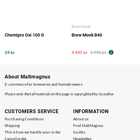
Brew Monk
Chemipro Oxi 100 G
Brew Monk B40
59 kr
4 495 kr
5 995 kr
About Maltmagnus
E-commerce for breweries and homebrewers.
Please note that all material on this page is copyrighted by its author
CUSTOMERS SERVICE
INFORMATION
Purchasing Conditions
About us
Shipping
Find MaltMagnus
This is how we handle your order
Guides
Cancel order
Newsletter