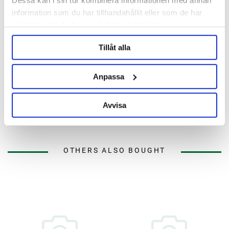
Dessa kan i sin tur kombinera informationen med annan
information som du har tillhandahållit eller som de har
samlat in när du har använt deras tjänster.
Tillåt alla
Grainfather
Anpassa
Tap Adapter Set G30
Gasket M24
Grainfather
Avvisa
325 kr
12 kr
OTHERS ALSO BOUGHT