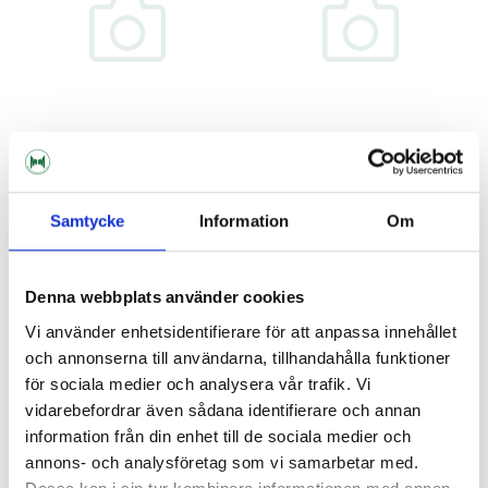
Samtycke
Information
Om
Tap Connector 1/2 & 3/4
Hose Barb 1/2" Female 6.5 mm
Barb
Product out of stock!
59 kr
299 kr
Denna webbplats använder cookies
Vi använder enhetsidentifierare för att anpassa innehållet
och annonserna till användarna, tillhandahålla funktioner
för sociala medier och analysera vår trafik. Vi
vidarebefordrar även sådana identifierare och annan
information från din enhet till de sociala medier och
annons- och analysföretag som vi samarbetar med.