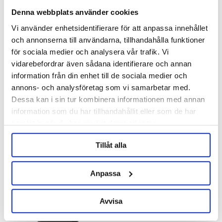
Denna webbplats använder cookies
Vi använder enhetsidentifierare för att anpassa innehållet
och annonserna till användarna, tillhandahålla funktioner
för sociala medier och analysera vår trafik. Vi
vidarebefordrar även sådana identifierare och annan
PolyKeg
PolyKeg
information från din enhet till de sociala medier och
PolyKeg PRO K 20 L
PolyKeg PRO K 24 L
annons- och analysföretag som vi samarbetar med.
Dessa kan i sin tur kombinera informationen med annan
285 kr
269 kr
information som du har tillhandahållit eller som de har
samlat in när du har använt deras tjänster.
Tillåt alla
Anpassa
Avvisa