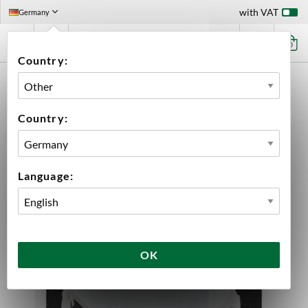
with VAT
Germany
0
Country:
HOME
EQUIPMENT
FILLING
KEGGING
ACCESSORIES KEG
1 ST KEG CAP POLYKEG
Country:
Language:
OK