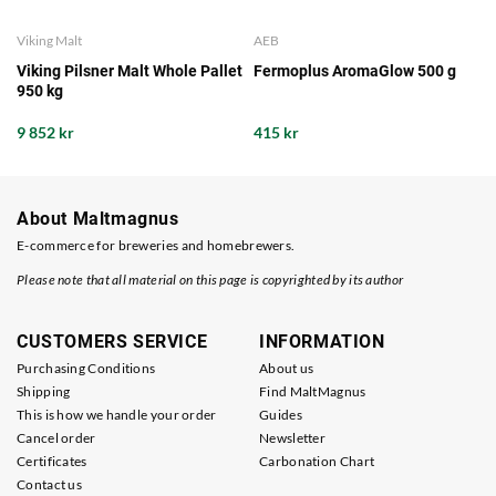
Viking Malt
AEB
Viking Pilsner Malt Whole Pallet
Fermoplus AromaGlow 500 g
950 kg
9 852 kr
415 kr
About Maltmagnus
E-commerce for breweries and homebrewers.
Please note that all material on this page is copyrighted by its author
CUSTOMERS SERVICE
INFORMATION
Purchasing Conditions
About us
Shipping
Find MaltMagnus
This is how we handle your order
Guides
Cancel order
Newsletter
Certificates
Carbonation Chart
Contact us