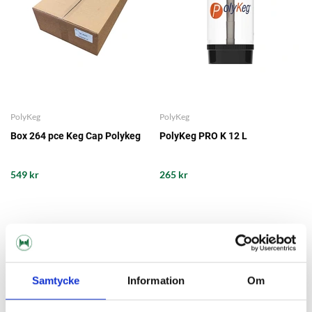
PolyKeg
PolyKeg
Box 264 pce Keg Cap Polykeg
PolyKeg PRO K 12 L
549 kr
265 kr
Samtycke
Information
Om