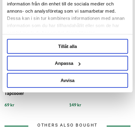
information från din enhet till de sociala medier och
annons- och analysföretag som vi samarbetar med.
Dessa kan i sin tur kombinera informationen med annan
information som du har tillhandahållit eller som de har
samlat in när du har använt deras tjänster.
Tillåt alla
Anpassa
Tapcooler
Tapcooler
Avvisa
Replacement Can Seal
Swivel Lock Tapcooler
Tapcooler
69 kr
149 kr
OTHERS ALSO BOUGHT