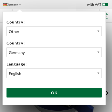
with VAT
Germany
0
Country:
HOME
EQUIPMENT
FILLING
ACCESSORIES TAPCOOLER
NANOCANNER CAN HOLDER TAPCOOLER
Country:
Language:
OK