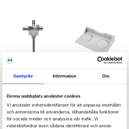
Samtycke
Information
Om
Tapcooler
Tapcooler
Counter Pressure Filler
Nanocanner Magnetic Bracket
Denna webbplats använder cookies
Tapcooler
Tapcooler
Vi använder enhetsidentifierare för att anpassa innehållet
995 kr
495 kr
och annonserna till användarna, tillhandahålla funktioner
för sociala medier och analysera vår trafik. Vi
vidarebefordrar även sådana identifierare och annan