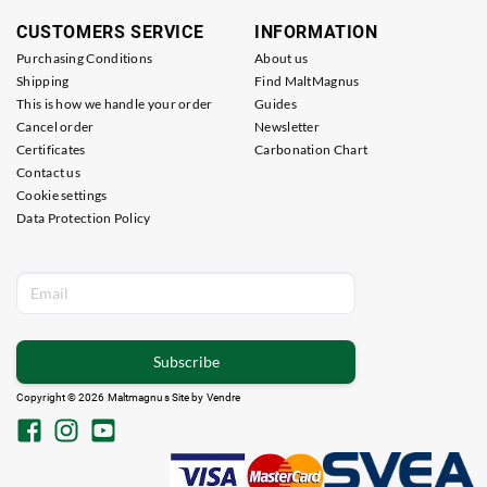
CUSTOMERS SERVICE
INFORMATION
Purchasing Conditions
About us
Shipping
Find MaltMagnus
This is how we handle your order
Guides
Cancel order
Newsletter
Certificates
Carbonation Chart
Contact us
Cookie settings
Data Protection Policy
Subscribe
Copyright © 2026 Maltmagnus Site by
Vendre