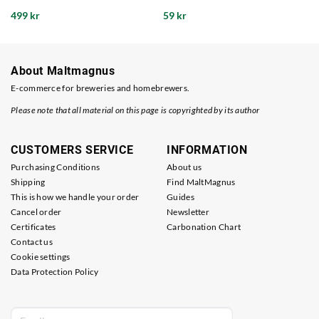
499 kr
59 kr
About Maltmagnus
E-commerce for breweries and homebrewers.
Please note that all material on this page is copyrighted by its author
CUSTOMERS SERVICE
INFORMATION
Purchasing Conditions
About us
Shipping
Find MaltMagnus
This is how we handle your order
Guides
Cancel order
Newsletter
Certificates
Carbonation Chart
Contact us
Cookie settings
Data Protection Policy