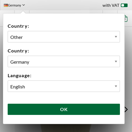
with VAT
Germany
0
Country:
HOME
EQUIPMENT
FILLING
ACCESSORIES BOTTLES
RUBBER BUNG CLEAR GLASS JAR 5 LITERS
Country:
Language:
OK