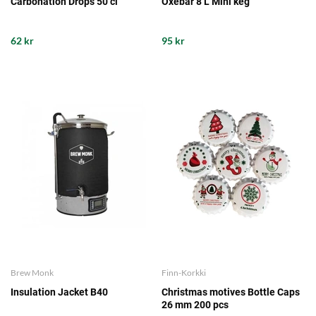
Carbonation Drops 50 cl
Oxebar 8 L Mini keg
62 kr
95 kr
Brew Monk
Finn-Korkki
Insulation Jacket B40
Christmas motives Bottle Caps
26 mm 200 pcs