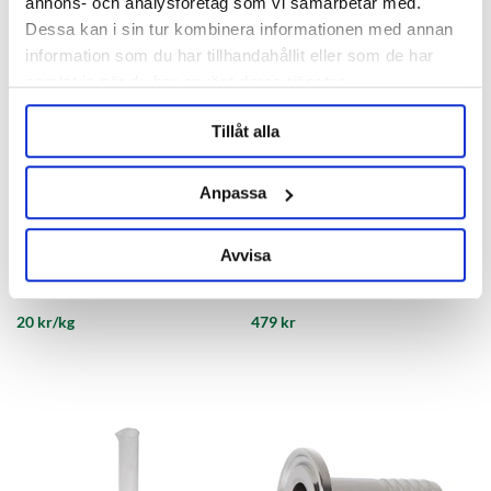
annons- och analysföretag som vi samarbetar med.
Dessa kan i sin tur kombinera informationen med annan
information som du har tillhandahållit eller som de har
samlat in när du har använt deras tjänster.
Tillåt alla
Anpassa
BESTMALZ
The Brew Bag
Avvisa
BEST Heidelberg
BIAB 35x43 cm The Brew Bag
20 kr/kg
479 kr