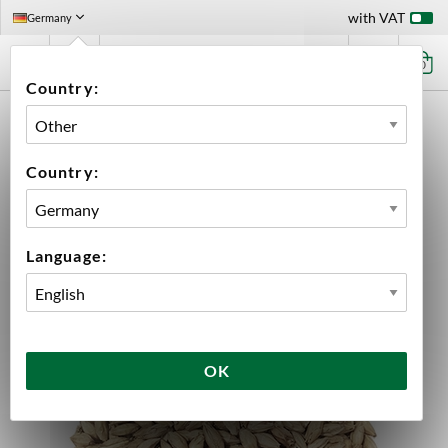
with VAT
Germany
0
Country:
HOME
FUNKTIONSKATEGORI: OMPACKNINGAVGIFT ÖLKIT
PILSNER SVENSK ISOTONIC 100 G
Country:
Language:
OK