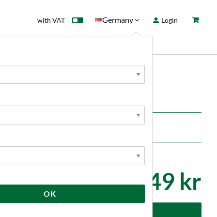
Germany
with VAT
Login
rd
Sale
News
rewtools
449 kr
OK
dd to cart