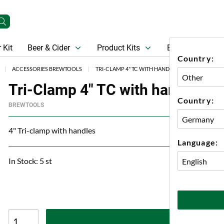
 Kit
Beer & Cider
Product Kits
Beer
Gift Ca
Country:
ACCESSORIES BREWTOOLS
TRI-CLAMP 4" TC WITH HANDLES BREWTOOLS
Tri-Clamp 4" TC with handles B
Country:
BREWTOOLS
4" Tri-clamp with handles
Language:
In Stock: 5 st
A