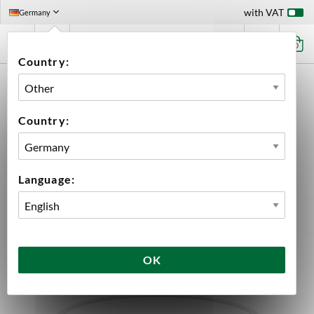
with VAT
Germany
0
Country:
HOME
EQUIPMENT
FERMENTATION
FERMENTATION ACCESSORIES
ACCESSORIES BREWTOOLS
GASKET 8" TC BREWTOOLS
Country:
Language:
OK