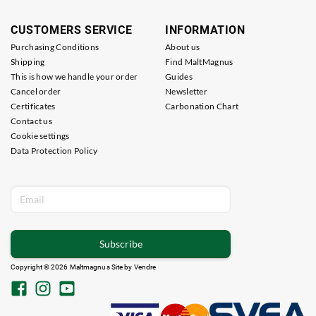
CUSTOMERS SERVICE
INFORMATION
Purchasing Conditions
About us
Shipping
Find MaltMagnus
This is how we handle your order
Guides
Cancel order
Newsletter
Certificates
Carbonation Chart
Contact us
Cookie settings
Data Protection Policy
Subscribe
Copyright © 2026 Maltmagnus Site by
Vendre