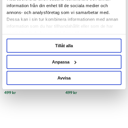
information från din enhet till de sociala medier och
annons- och analysföretag som vi samarbetar med.
Dessa kan i sin tur kombinera informationen med annan
information som du har tillhandahållit eller som de har
samlat in när du har använt deras tjänster.
Tillåt alla
Anpassa
Brewtools
Brewtools
Tri-Clamp 8" TC 3-part
Tri-Clamp 8" TC Brewtools
Avvisa
Brewtools
499 kr
499 kr