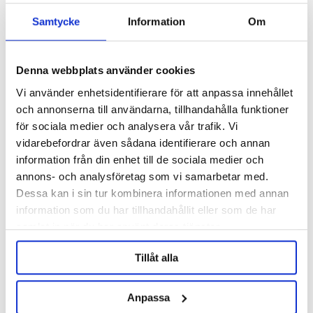
Samtycke
Information
Om
Description
Specification
Denna webbplats använder cookies
Vi använder enhetsidentifierare för att anpassa innehållet
Reviews
och annonserna till användarna, tillhandahålla funktioner
för sociala medier och analysera vår trafik. Vi
vidarebefordrar även sådana identifierare och annan
Ask about product
information från din enhet till de sociala medier och
annons- och analysföretag som vi samarbetar med.
About the manufacturer
Dessa kan i sin tur kombinera informationen med annan
information som du har tillhandahållit eller som de har
samlat in när du har använt deras tjänster.
RELATED PRODUCTS
Tillåt alla
Anpassa