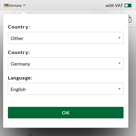
with VAT
Germany
0
Country:
HOME
EQUIPMENT
BREWING EQUIPMENT
ACCESSORIES
ACESSORIES BREWTOOLS
BLIND CAP 8" TC BREWTOOLS
Country:
Language:
OK