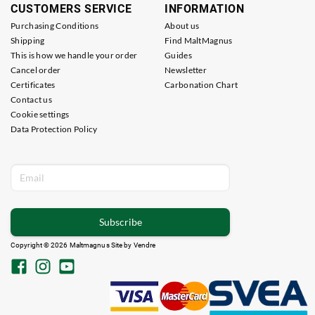
CUSTOMERS SERVICE
INFORMATION
Purchasing Conditions
About us
Shipping
Find MaltMagnus
This is how we handle your order
Guides
Cancel order
Newsletter
Certificates
Carbonation Chart
Contact us
Cookie settings
Data Protection Policy
Subscribe
Copyright © 2026 Maltmagnus Site by
Vendre