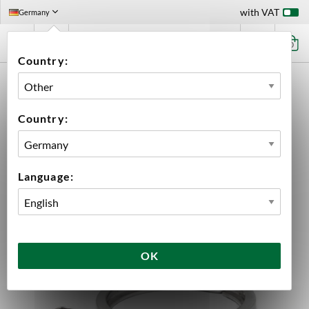
with VAT
Germany
0
Country:
HOME
EQUIPMENT
BREWING EQUIPMENT
ACCESSORIES
ACESSORIES BREWTOOLS
TRI-CLAMP 4" TC BREWTOOLS
Country:
Language:
OK