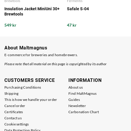
Brewtools
Fermentis
Insulation Jacket MiniUni 30+
Safale S-04
Brewtools
549 kr
47 kr
About Maltmagnus
E-commerce for breweries and homebrewers.
Please note that all material on this page is copyrighted by its author
CUSTOMERS SERVICE
INFORMATION
Purchasing Conditions
About us
Shipping
Find MaltMagnus
This is how we handle your order
Guides
Cancel order
Newsletter
Certificates
Carbonation Chart
Contact us
Cookie settings
Data Protection Policy