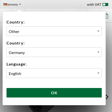
with VAT
Germany
0
Country:
HOME
EQUIPMENT
PLUMBING PARTS & FITTINGS
DUOTIGHT
1/4" FFL - 3/8" DUOTIGHT
Country:
Language:
OK