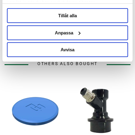
samlat in när du har använt deras tjänster.
Tillåt alla
Ball Lock Disconnect Liquid 1/4"
MFL
Anpassa
95 kr
Avvisa
OTHERS ALSO BOUGHT