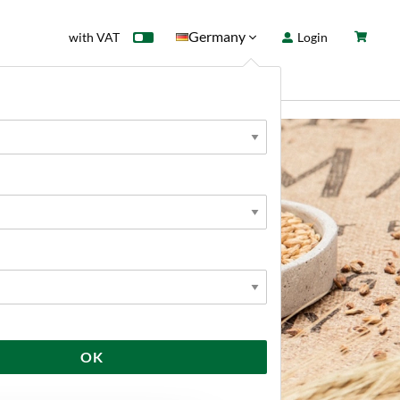
Germany
with VAT
Login
rd
Sale
News
OK