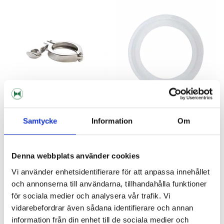
Samtycke
Information
Om
Brewtools
Brewtools
Tri-clamp 1.5" TC Brewtools
Silicone Gasket 1.5" TC
Denna webbplats använder cookies
99 kr
19 kr
Vi använder enhetsidentifierare för att anpassa innehållet
och annonserna till användarna, tillhandahålla funktioner
för sociala medier och analysera vår trafik. Vi
vidarebefordrar även sådana identifierare och annan
information från din enhet till de sociala medier och