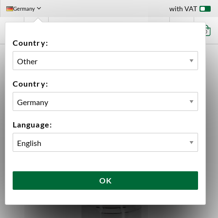
with VAT
Germany
0
Country:
HOME
EQUIPMENT
BREWING EQUIPMENT
ACCESSORIES
ACESSORIES BREWTOOLS
ADAPTER 1/2" NPT MALE - 1.5" TC BREWTOOLS
Country:
Language:
OK