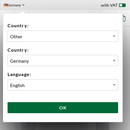
with VAT
Germany
0
Country:
HOME
EQUIPMENT
PLUMBING PARTS & FITTINGS
GASKETS
SILICONE GASKET 1.5" TC
Country:
Language:
OK