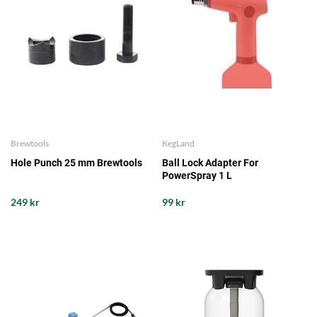
Brewtools
KegLand
Hole Punch 25 mm Brewtools
Ball Lock Adapter For
PowerSpray 1 L
249 kr
99 kr