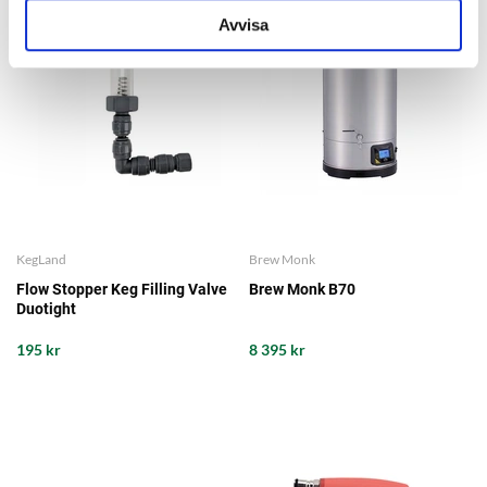
Avvisa
KegLand
Brew Monk
Flow Stopper Keg Filling Valve
Brew Monk B70
Duotight
195 kr
8 395 kr