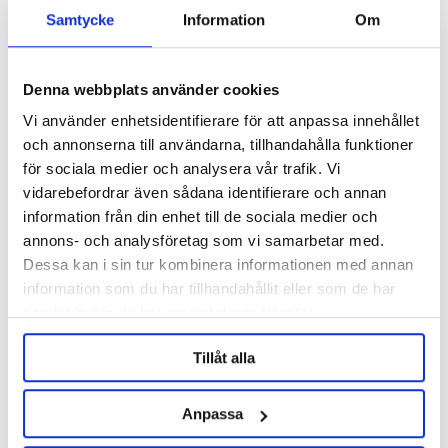
Samtycke
Information
Om
Denna webbplats använder cookies
Vi använder enhetsidentifierare för att anpassa innehållet
och annonserna till användarna, tillhandahålla funktioner
för sociala medier och analysera vår trafik. Vi
vidarebefordrar även sådana identifierare och annan
information från din enhet till de sociala medier och
Brewtools
annons- och analysföretag som vi samarbetar med.
Tri-clamp 1.5" TC Brewtools
EPDM Gasket 1.5" TC
Dessa kan i sin tur kombinera informationen med annan
information som du har tillhandahållit eller som de har
99 kr
29 kr
samlat in när du har använt deras tjänster.
Tillåt alla
OTHERS ALSO BOUGHT
Anpassa