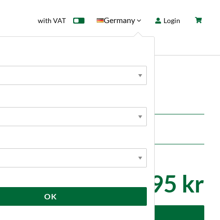
Germany
with VAT
Login
rd
Sale
News
r
te.
2 495 kr
OK
dd to cart