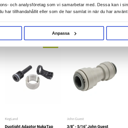
nnons- och analysföretag som vi samarbetar med. Dessa kan i sin
har tillhandahållit eller som de har samlat in när du har använt 
OTHERS ALSO BOUGHT
Anpassa
NEW!
KegLand
John Guest
Duotight Adaptor NukaTap
3/8" - 5/16" John Guest