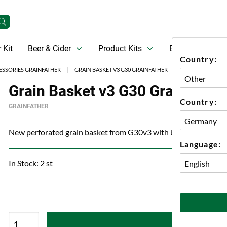
 Kit
Beer & Cider
Product Kits
Beer
Gift Ca
Country:
ESSORIES GRAINFATHER
GRAIN BASKET V3 G30 GRAINFATHER
Grain Basket v3 G30 Grainfathe
Country:
GRAINFATHER
New perforated grain basket from G30v3 with bottom grain pla
Language:
In Stock: 2 st
A