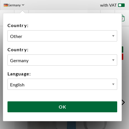
with VAT
Germany
0
Country:
HOME
PRODUCT KITS
KEG SYSTEMS
KEG SYSTEM USED 18 L
Country:
BUNDLE PRICE
SAVE 5%
Language:
OK