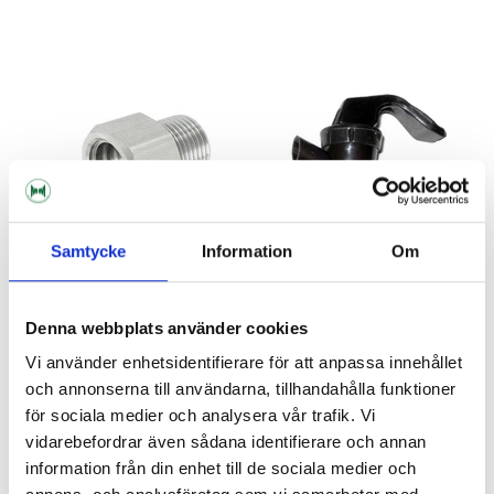
Samtycke
Information
Om
Denna webbplats använder cookies
MaltMagnus
Vi använder enhetsidentifierare för att anpassa innehållet
Trapets Adapter
Picnic Tap
och annonserna till användarna, tillhandahålla funktioner
för sociala medier och analysera vår trafik. Vi
259 kr
69 kr
vidarebefordrar även sådana identifierare och annan
information från din enhet till de sociala medier och