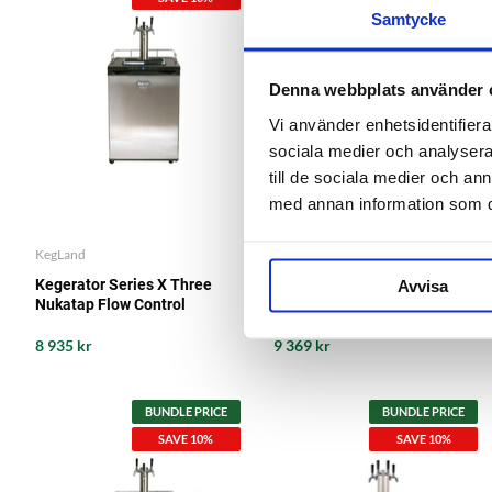
Samtycke
Denna webbplats använder 
Vi använder enhetsidentifierar
sociala medier och analysera 
till de sociala medier och a
med annan information som du 
KegLand
KegLand
Kegerator Series X Three
Kegerator Series X.1
Avvisa
Nukatap Flow Control
Quadruple Nukatap
8 935 kr
9 369 kr
BUNDLE PRICE
BUNDLE PRICE
SAVE 10%
SAVE 10%