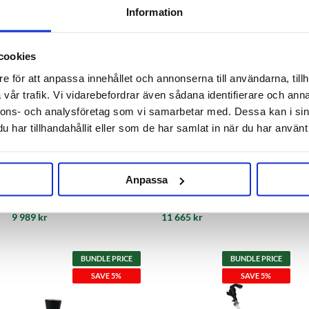
Information
cookies
e för att anpassa innehållet och annonserna till användarna, tillh
vår trafik. Vi vidarebefordrar även sådana identifierare och anna
nnons- och analysföretag som vi samarbetar med. Dessa kan i sin
har tillhandahållit eller som de har samlat in när du har använt 
KegLand
KegLand
Kegerator Series X.1
Kegerator Series X.1
Anpassa
Quadruple Nukatap Flow
Quadruple Perlick Flow control
Control
9 989 kr
11 665 kr
BUNDLE PRICE
BUNDLE PRICE
SAVE 5%
SAVE 5%