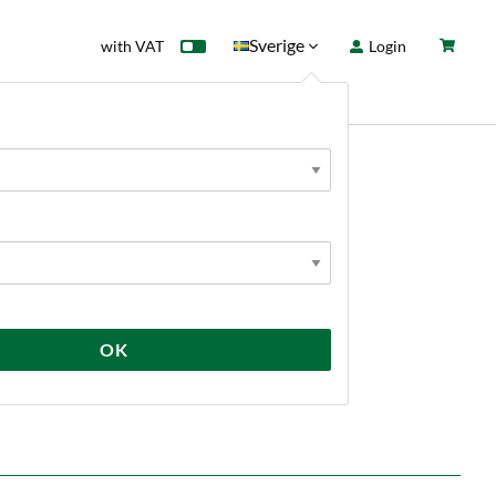
Sverige
with VAT
Login
rd
Sale
News
OK