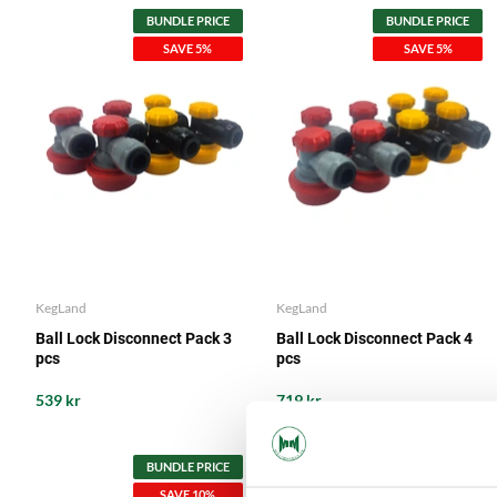
BUNDLE PRICE
BUNDLE PRICE
SAVE 5%
SAVE 5%
KegLand
KegLand
Ball Lock Disconnect Pack 3
Ball Lock Disconnect Pack 4
pcs
pcs
539 kr
719 kr
BUNDLE PRICE
BUNDLE PRICE
SAVE 10%
SAVE 10%