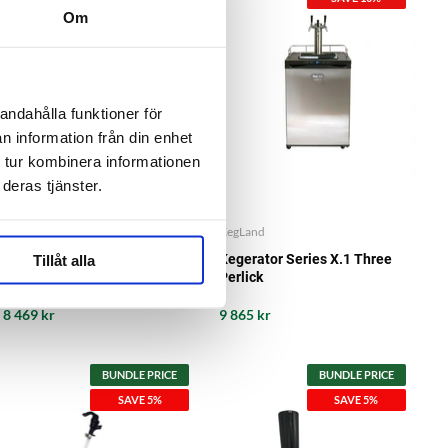
Om
andahålla funktioner för
n information från din enhet
 tur kombinera informationen
deras tjänster.
KegLand
KegLand
Kegerator Series X.1 Three
Kegerator Series X.1 Three
Tillåt alla
Nukatap
Perlick
8 469 kr
9 865 kr
BUNDLE PRICE
BUNDLE PRICE
SAVE 5%
SAVE 5%