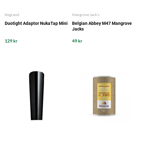
KegLand
Mangrove Jack's
Duotight Adaptor NukaTap Mini
Belgian Abbey M47 Mangrove
Jacks
129 kr
49 kr