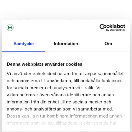
Crisp Malting Group
Crisp Malting Group
Maris Otter Ale Malt
Maris Otter Ale Malt 10 kg
Samtycke
Information
Om
25 kr/kg
217 kr
Denna webbplats använder cookies
Vi använder enhetsidentifierare för att anpassa innehållet
och annonserna till användarna, tillhandahålla funktioner
för sociala medier och analysera vår trafik. Vi
vidarebefordrar även sådana identifierare och annan
information från din enhet till de sociala medier och
annons- och analysföretag som vi samarbetar med.
Dessa kan i sin tur kombinera informationen med annan
information som du har tillhandahållit eller som de har
samlat in när du har använt deras tjänster.