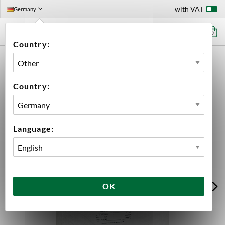
with VAT
Germany
0
Country:
HOME
INGREDIENTS
MALT
WHOLE BAGS
CRUSHED MARIS OTTER ALE MALT 25 KG WHOLE BAG
Country:
Language:
OK