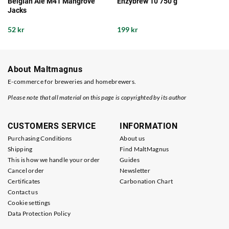
Belgian Ale M41 Mangrove
Enzybrew 10 750 g
Jacks
52 kr
199 kr
About Maltmagnus
E-commerce for breweries and homebrewers.
Please note that all material on this page is copyrighted by its author
CUSTOMERS SERVICE
INFORMATION
Purchasing Conditions
About us
Shipping
Find MaltMagnus
This is how we handle your order
Guides
Cancel order
Newsletter
Certificates
Carbonation Chart
Contact us
Cookie settings
Data Protection Policy