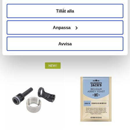
Crisp Malting Group
Crisp Malting Group
Tillåt alla
Maris Otter Ale Malt Whole Bag
Maris Otter Ale Malt Whole
25 kg
Pallet 950 kg
Anpassa
Out of Stock
415 kr
12 766 kr
Avvisa
OTHERS ALSO BOUGHT
NEW!