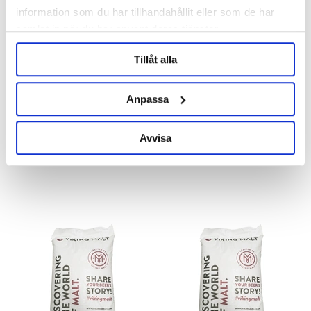
information som du har tillhandahållit eller som de har
samlat in när du har använt deras tjänster.
Tillåt alla
Anpassa
Viking Malt
Viking Malt
Viking Pilsner Malt Whole Pallet
Viking Pilsner Malt
950 kg
Avvisa
9 852 kr
19 kr/kg