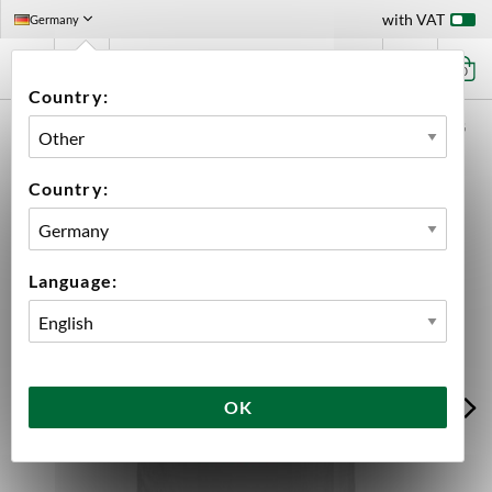
with VAT
Germany
0
Country:
HOME
INGREDIENTS
MALT
10 KG
VIKING PILSNER MALT 10 KG
Country:
Language:
OK