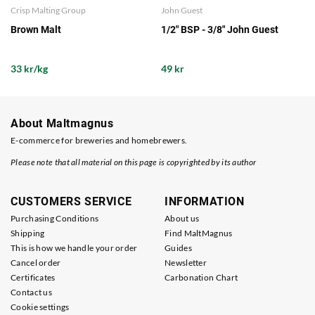
Crisp Malting Group
John Guest
Brown Malt
1/2" BSP - 3/8" John Guest
33 kr/kg
49 kr
About Maltmagnus
E-commerce for breweries and homebrewers.
Please note that all material on this page is copyrighted by its author
CUSTOMERS SERVICE
INFORMATION
Purchasing Conditions
About us
Shipping
Find MaltMagnus
This is how we handle your order
Guides
Cancel order
Newsletter
Certificates
Carbonation Chart
Contact us
Cookie settings