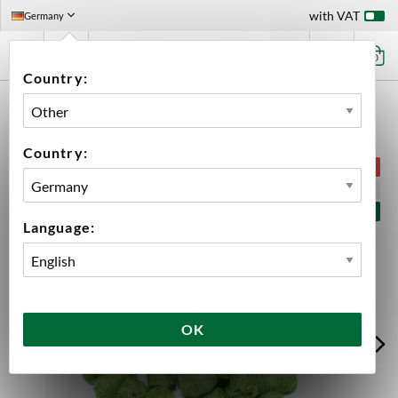
with VAT
Germany
0
Country:
HOME
INGREDIENTS
HOPS
BIG PACK HOPS
TRIDENT PELLETS 2023 5 KG
Country:
SAVE
-30%
SUMMER SALE
Language:
OK