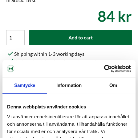
In Stock: 16 st
84 kr
Add to cart
Shipping within 1-3 working days
Delivery to pickup location or to your door
Choose Expressorder in the checkout for extra fast
order processing
Samtycke
Information
Om
Kundrecensioner
Denna webbplats använder cookies
Help others choose right. Be the first to write a review!
Vi använder enhetsidentifierare för att anpassa innehållet
och annonserna till användarna, tillhandahålla funktioner
Write a review, click HERE!
för sociala medier och analysera vår trafik. Vi