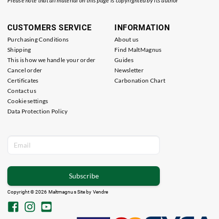
Please note that all material on this page is copyrighted by its author
CUSTOMERS SERVICE
INFORMATION
Purchasing Conditions
About us
Shipping
Find MaltMagnus
This is how we handle your order
Guides
Cancel order
Newsletter
Certificates
Carbonation Chart
Contact us
Cookie settings
Data Protection Policy
Subscribe
Copyright © 2026 Maltmagnus Site by
Vendre