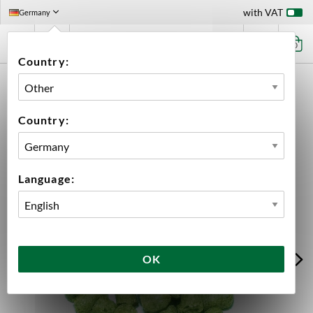
with VAT
Germany
0
Country:
HOME
INGREDIENTS
HOPS
100 G PACKS
ENIGMA PELLETS 2024 100G
Country:
Language:
OK