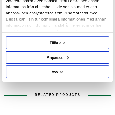
vidarebefordrar även sådana identifierare och annan
information från din enhet till de sociala medier och
Description
annons- och analysföretag som vi samarbetar med.
Dessa kan i sin tur kombinera informationen med annan
information som du har tillhandahållit eller som de har
Specification
samlat in när du har använt deras tjänster.
Reviews
Tillåt alla
Ask about product
Anpassa
About the manufacturer
Avvisa
RELATED PRODUCTS