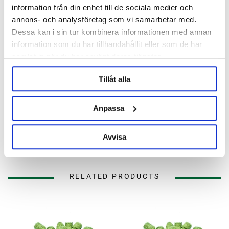
information från din enhet till de sociala medier och
Description
annons- och analysföretag som vi samarbetar med.
Dessa kan i sin tur kombinera informationen med annan
Specification
information som du har tillhandahållit eller som de har
samlat in när du har använt deras tjänster.
Reviews
Tillåt alla
Ask about product
Anpassa
About the manufacturer
Avvisa
RELATED PRODUCTS