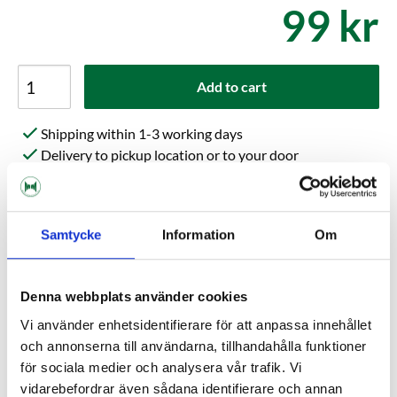
99 kr
Add to cart
Shipping within 1-3 working days
Delivery to pickup location or to your door
Choose Expressorder in the checkout for extra fast
order processing
Samtycke
Information
Om
Kundrecensioner
Denna webbplats använder cookies
Help others choose right. Be the first to write a review!
Vi använder enhetsidentifierare för att anpassa innehållet
och annonserna till användarna, tillhandahålla funktioner
Write a review, click HERE!
för sociala medier och analysera vår trafik. Vi
vidarebefordrar även sådana identifierare och annan