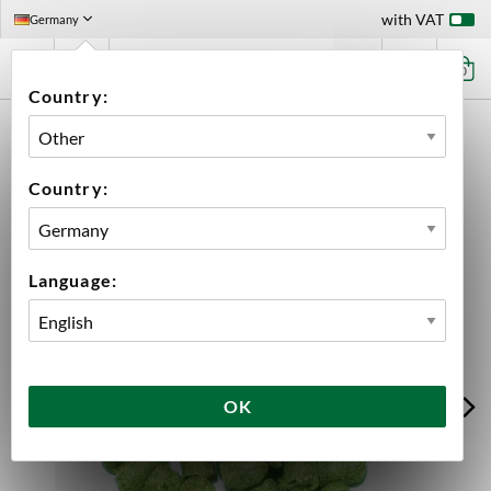
with VAT
Germany
0
Country:
HOME
INGREDIENTS
HOPS
100 G PACKS
AZACCA PELLETS 2025 100G
Country:
Language:
OK