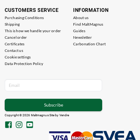
CUSTOMERS SERVICE
INFORMATION
Purchasing Conditions
About us
Shipping
Find MaltMagnus
This is how we handle your order
Guides
Cancel order
Newsletter
Certificates
Carbonation Chart
Contact us
Cookie settings
Data Protection Policy
Subscribe
Copyright © 2026 Maltmagnus Site by
Vendre