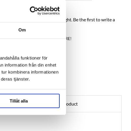
Help others choose right. Be the first to write a
review!
Om
Write a review, click HERE!
andahålla funktioner för
n information från din enhet
 tur kombinera informationen
deras tjänster.
Tillåt alla
Ask about product