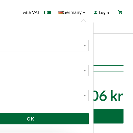
Germany
with VAT
Login
rd
Sale
News
er
106 kr
dd to cart
OK
Kundrecensioner