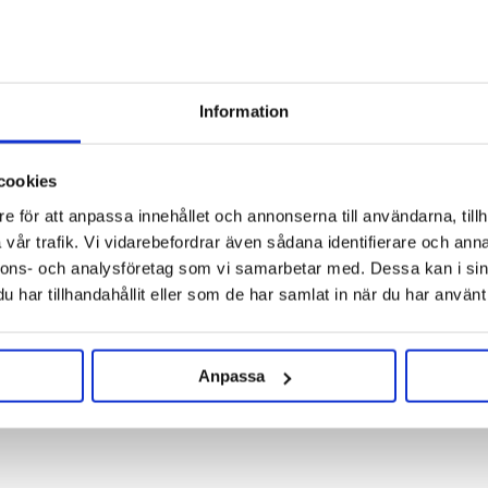
Delivery to pickup location or to your door
Choose Expressorder in the checkout for extra fast order
processing
Information
cookies
e för att anpassa innehållet och annonserna till användarna, tillh
vår trafik. Vi vidarebefordrar även sådana identifierare och anna
nnons- och analysföretag som vi samarbetar med. Dessa kan i sin
har tillhandahållit eller som de har samlat in när du har använt 
Anpassa
Reviews