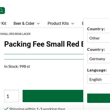
 Kit
Beer & Cider
Product Kits
Beer
Gift Ca
Country:
 SMALL RED BEAR LAGER
Packing Fee Small Red Bear Lag
Country:
In Stock: 998 st
Language:
A
Shipping within 1-3 working days