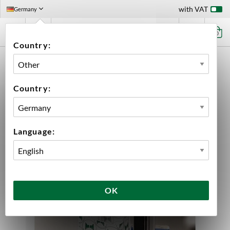
with VAT
Germany
0
Country:
HOME
FUNKTIONSKATEGORI: OMPACKNINGAVGIFT ÖLKIT
PACKING FEE AMERICAN IPA L. YEAST
Country:
Language:
OK