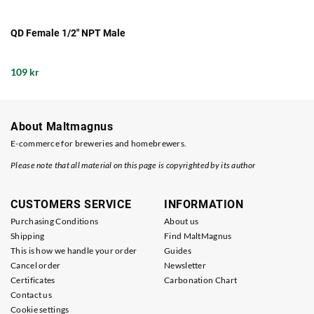
QD Female 1/2" NPT Male
109 kr
About Maltmagnus
E-commerce for breweries and homebrewers.
Please note that all material on this page is copyrighted by its author
CUSTOMERS SERVICE
INFORMATION
Purchasing Conditions
About us
Shipping
Find MaltMagnus
This is how we handle your order
Guides
Cancel order
Newsletter
Certificates
Carbonation Chart
Contact us
Cookie settings