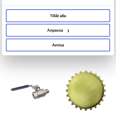
samlat in när du har använt deras tjänster.
Tillåt alla
Brewferm
Anpassa
Bazooka 15 cm
Test Jar 250 ml Glas
Product out of stock!
Avvisa
99 kr
69 kr