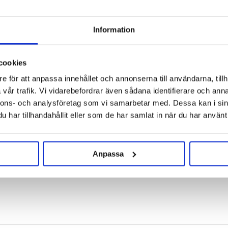
Delivery to pickup location or to your door
Choose Expressorder in the checkout for extra fast order
Information
processing
cookies
e för att anpassa innehållet och annonserna till användarna, tillh
vår trafik. Vi vidarebefordrar även sådana identifierare och anna
nnons- och analysföretag som vi samarbetar med. Dessa kan i sin
Reviews
har tillhandahållit eller som de har samlat in när du har använt 
Anpassa