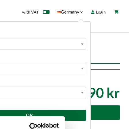
Germany
with VAT
Login
rd
Sale
News
90 kr
dd to cart
OK
Kundrecensioner