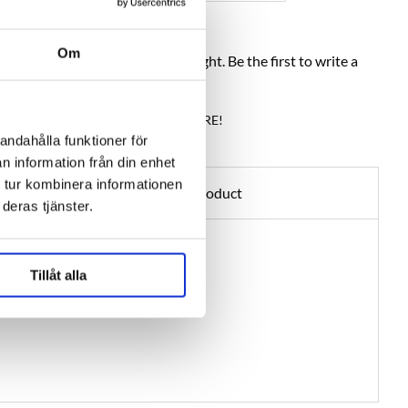
Om
Help others choose right. Be the first to write a
review!
Write a review, click HERE!
andahålla funktioner för
n information från din enhet
 tur kombinera informationen
Ask about product
deras tjänster.
Tillåt alla