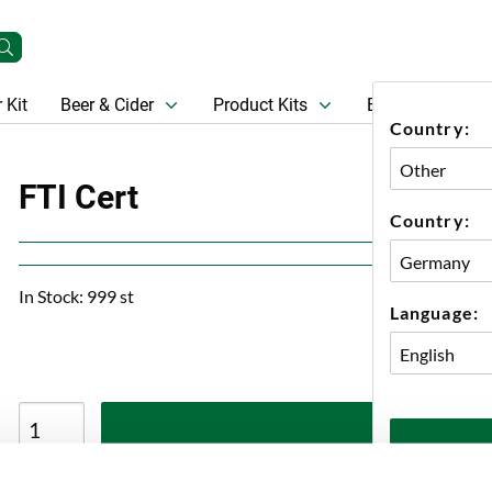
 Kit
Beer & Cider
Product Kits
Beer
Gift Ca
Country:
FTI Cert
Country:
In Stock: 999 st
Language:
A
Shipping within 1-3 working days