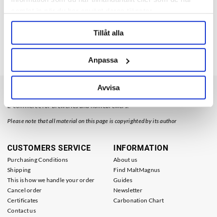
samlat in när du har använt deras tjänster.
Reviews
Tillåt alla
Ask about product
Anpassa
Avvisa
About Maltmagnus
E-commerce for breweries and homebrewers.
Please note that all material on this page is copyrighted by its author
CUSTOMERS SERVICE
INFORMATION
Purchasing Conditions
About us
Shipping
Find MaltMagnus
This is how we handle your order
Guides
Cancel order
Newsletter
Certificates
Carbonation Chart
Contact us