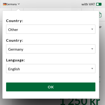
with VAT
Germany
0
Country:
HOME
FUNKTIONSKATEGORI: OMPACKNINGAVGIFT ÖLKIT
CERTIFIKAT IP
Country:
Language:
Certifikat IP
OK
In Stock: 999 st
1 250 kr