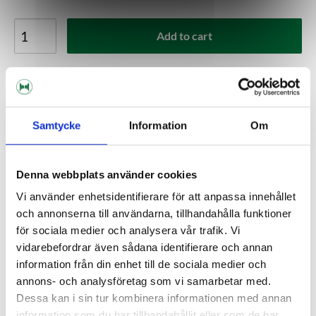
Add to cart
Shipping within 1-3 working days
Delivery to pickup location or to your door
Choose Expressorder in the checkout for extra fast
order processing
Samtycke
Information
Om
Kundrecensioner
Denna webbplats använder cookies
Vi använder enhetsidentifierare för att anpassa innehållet
Help others choose right. Be the first to write a review!
och annonserna till användarna, tillhandahålla funktioner
för sociala medier och analysera vår trafik. Vi
Write a review, click HERE!
vidarebefordrar även sådana identifierare och annan
information från din enhet till de sociala medier och
annons- och analysföretag som vi samarbetar med.
Dessa kan i sin tur kombinera informationen med annan
Description
information som du har tillhandahållit eller som de har