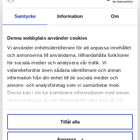
Samtycke
Information
Om
Denna webbplats använder cookies
Vi använder enhetsidentifierare för att anpassa innehållet
och annonserna till användarna, tillhandahålla funktioner
för sociala medier och analysera vår trafik. Vi
vidarebefordrar även sådana identifierare och annan
information från din enhet till de sociala medier och
annons- och analysföretag som vi samarbetar med.
Tapcooler
Dessa kan i sin tur kombinera informationen med annan
Counter Pressure Filler
information som du har tillhandahållit eller som de har
Tapcooler
samlat in när du har använt deras tjänster.
995 kr
Tillåt alla
OTHERS ALSO BOUGHT
Anpassa