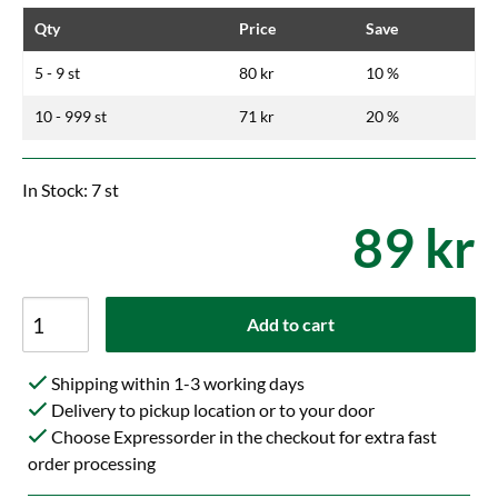
Qty
Price
Save
5 - 9 st
80 kr
10 %
10 - 999 st
71 kr
20 %
In Stock: 7 st
89 kr
Add to cart
Shipping within 1-3 working days
Delivery to pickup location or to your door
Choose Expressorder in the checkout for extra fast
order processing