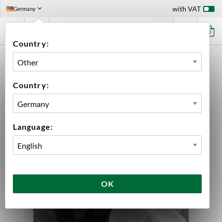
with VAT
Germany
0
Country:
HOME
EQUIPMENT
SPARE PARTS
TAPCOOLER
REPLACEMENT SEAL TAPCOOLER
Country:
Language:
OK