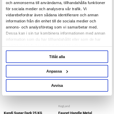
Tapcooler
och annonserna till användarna, tillhandahålla funktioner
för sociala medier och analysera vår trafik. Vi
995 kr
vidarebefordrar även sådana identifierare och annan
information från din enhet till de sociala medier och
OTHERS ALSO BOUGHT
annons- och analysföretag som vi samarbetar med.
Dessa kan i sin tur kombinera informationen med annan
information som du har tillhandahållit eller som de har
samlat in när du har använt deras tjänster.
Tillåt alla
Anpassa
Avvisa
KegLand
Kandi Sugar Dark 25 KG
Faucet Handle Metal