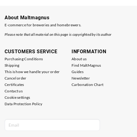
About Maltmagnus
E-commerce for breweries and homebrewers.
Please note that all material on this page is copyrighted by its author
CUSTOMERS SERVICE
INFORMATION
Purchasing Conditions
About us
Shipping
Find MaltMagnus
This is how we handle your order
Guides
Cancel order
Newsletter
Certificates
Carbonation Chart
Contact us
Cookie settings
Data Protection Policy