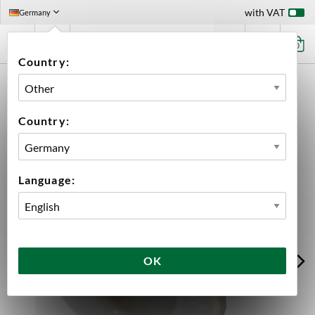
with VAT
Germany
0
Country:
HOME
EQUIPMENT
SPARE PARTS
TAPCOOLER
DM FIT 3/16" COLLET TAPCOOLER
Country:
Language:
OK