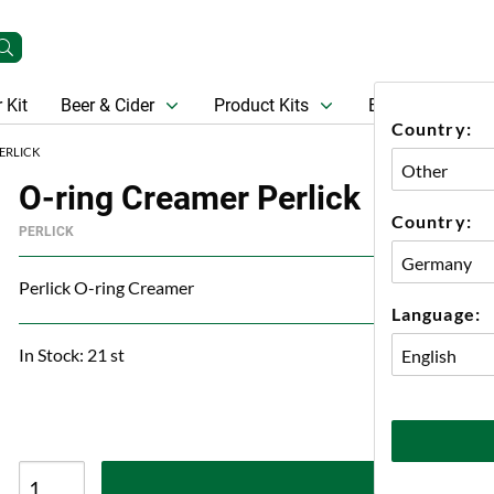
 Kit
Beer & Cider
Product Kits
Beer
Gift Ca
Country:
ERLICK
O-ring Creamer Perlick
Country:
PERLICK
Perlick O-ring Creamer
Language:
In Stock: 21 st
A