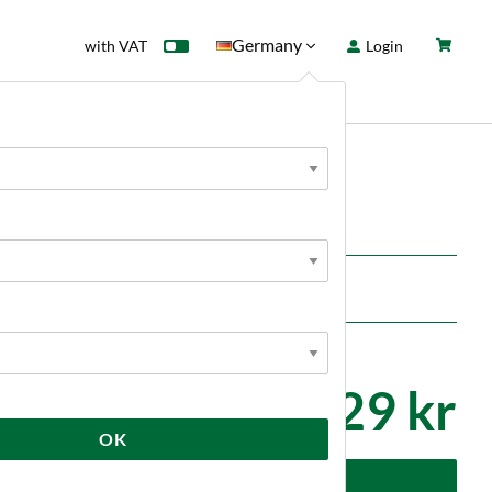
Germany
with VAT
Login
rd
Sale
News
29 kr
OK
dd to cart