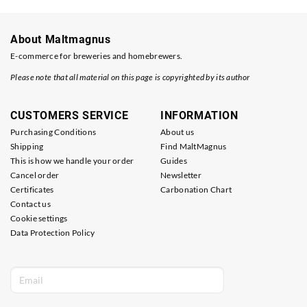
About Maltmagnus
E-commerce for breweries and homebrewers.
Please note that all material on this page is copyrighted by its author
CUSTOMERS SERVICE
INFORMATION
Purchasing Conditions
About us
Shipping
Find MaltMagnus
This is how we handle your order
Guides
Cancel order
Newsletter
Certificates
Carbonation Chart
Contact us
Cookie settings
Data Protection Policy