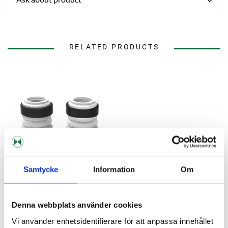
RELATED PRODUCTS
Samtycke
Information
Om
Denna webbplats använder cookies
Grainfather
Top/Bottom Pump Silicone
Vi använder enhetsidentifierare för att anpassa innehållet