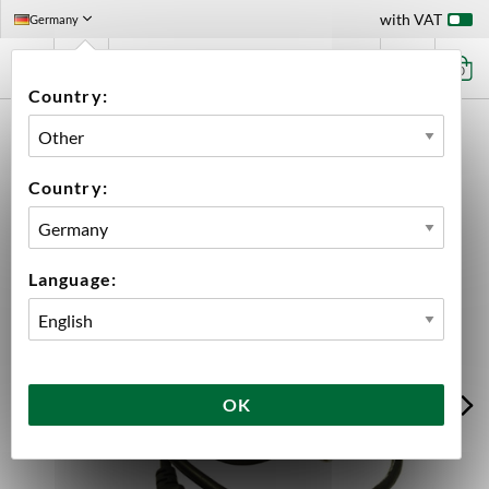
with VAT
Germany
0
Country:
HOME
EQUIPMENT
SPARE PARTS
GRAINFATHER PARTS
PUMP G30 SPARE PART
Country:
Language:
OK