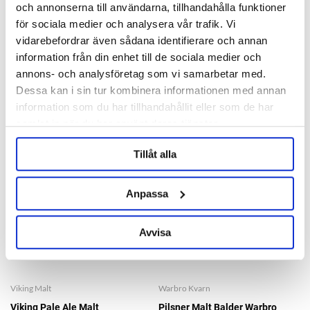
Tubes G30 Grainfather
och annonserna till användarna, tillhandahålla funktioner
för sociala medier och analysera vår trafik. Vi
169 kr
vidarebefordrar även sådana identifierare och annan
information från din enhet till de sociala medier och
OTHERS ALSO BOUGHT
annons- och analysföretag som vi samarbetar med.
Dessa kan i sin tur kombinera informationen med annan
information som du har tillhandahållit eller som de har
samlat in när du har använt deras tjänster.
Tillåt alla
Anpassa
Avvisa
Viking Malt
Warbro Kvarn
Viking Pale Ale Malt
Pilsner Malt Balder Warbro