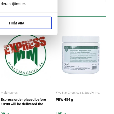
deras tjänster.
Tillåt alla
MaltMagnus
Five Star Chemicals & Supply, Inc.
Express order placed before
PBW 454 g
10:00 will be delivered the
same working day from our
storage
29 kr
195 kr