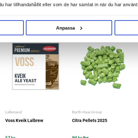
har tillhandahållit eller som de har samlat in när du har använt 
OTHERS ALSO BOUGHT
Anpassa
Lallemand
Barth-Haas Group
Voss Kveik Lalbrew
Citra Pellets 2025
57 kr
94 kr/hg