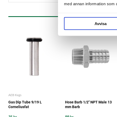
med annan information som du 
Avvisa
AEB Kegs
Gas Dip Tube 9/19 L
Hose Barb 1/2" NPT Male 13
Corneliusfat
mm Barb
35 kr
99 kr