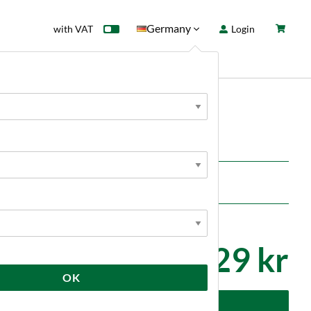
Germany
with VAT
Login
rd
Sale
News
200-400 Camurri Brauer
29 kr
OK
dd to cart