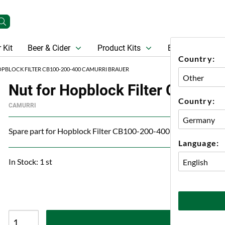
 Kit
Beer & Cider
Product Kits
Beer
Gift Ca
Country:
PBLOCK FILTER CB100-200-400 CAMURRI BRAUER
Nut for Hopblock Filter CB100-
Country:
CAMURRI
Spare part for Hopblock Filter CB100-200-400
Language:
In Stock: 1 st
A